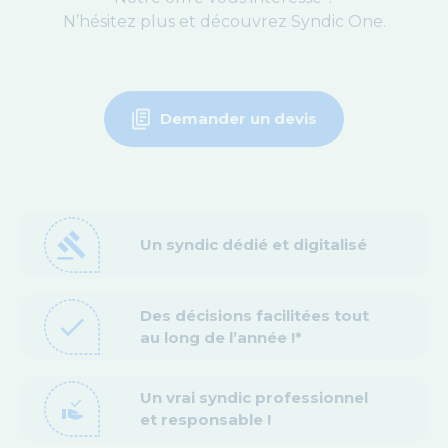
N’hésitez plus et découvrez Syndic One.
Demander un devis
gavel
Un syndic dédié et digitalisé
Des décisions facilitées tout
check
au long de l’année !*
Un vrai syndic professionnel
approval_delegation
et responsable !