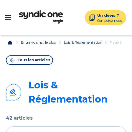
Un devis ?
Contactez-nous
home
chevron_right
chevron_right
chevron_right
Entre voisins : le blog
Lois & Réglementation
Page 5
arrow_back
Tous les articles
Lois &
Réglementation
42 articles