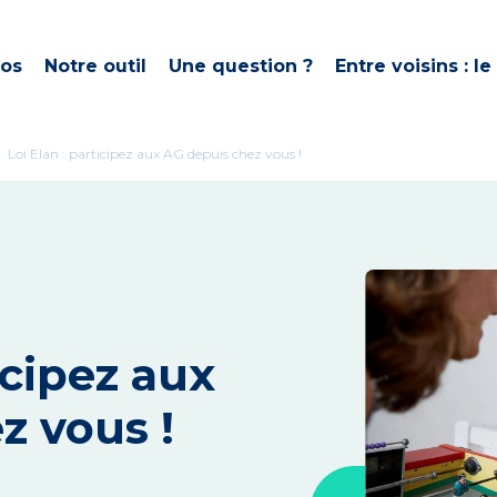
pos
Notre outil
Une question ?
Entre voisins : le
ght
Loi Elan : participez aux AG depuis chez vous !
icipez aux
z vous !