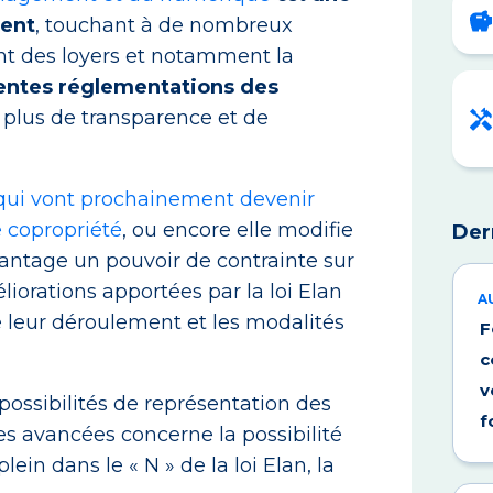
ment
, touchant à de nombreux
t des loyers et notamment la
érentes réglementations des
t plus de transparence et de
 qui vont prochainement devenir
ne copropriété
, ou encore elle modifie
Der
vantage un pouvoir de contrainte sur
iorations apportées par la loi Elan
A
ue leur déroulement et les modalités
F
c
v
 possibilités de représentation des
f
les avancées concerne la possibilité
lein dans le « N » de la loi Elan, la