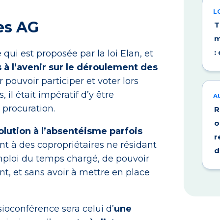
L
es AG
T
m
:
ui est proposée par la loi Elan, et
à l’avenir sur le déroulement des
r pouvoir participer et voter lors
il était impératif d’y être
A
 procuration.
R
o
olution à l’absentéisme parfois
r
nt à des copropriétaires ne résidant
d
mploi du temps chargé, de pouvoir
t, et sans avoir à mettre en place
ioconférence sera celui d’
une