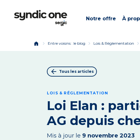
Notre offre
À pro
home
chevron_right
chevron_right
chevron_ri
Entre voisins : le blog
Lois & Réglementation
arrow_back
Tous les articles
LOIS & RÉGLEMENTATION
Loi Elan : part
AG depuis che
Mis à jour le
9 novembre 2023