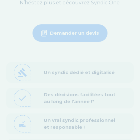
N’hésitez plus et découvrez Syndic One.
Demander un devis
gavel
Un syndic dédié et digitalisé
Des décisions facilitées tout
check
au long de l’année !*
Un vrai syndic professionnel
approval_delegation
et responsable !