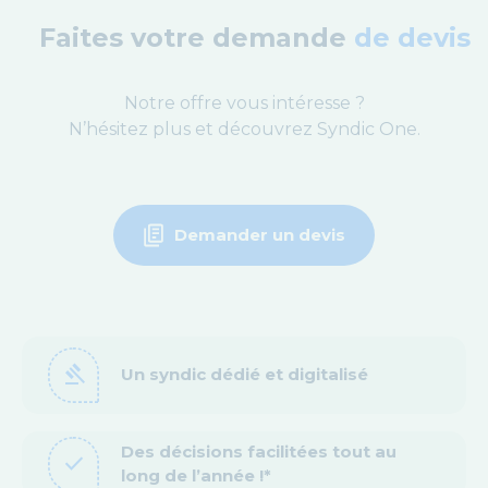
Faites votre demande
de devis
Notre offre vous intéresse ?
N’hésitez plus et découvrez Syndic One.
Demander un devis
gavel
Un syndic dédié et digitalisé
Des décisions facilitées tout au
check
long de l’année !*