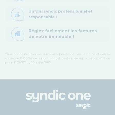
Un vrai syndic professionnel et
approval_delegation
responsable !
Réglez facilement les factures
home_work
de votre immeuble !
*Fonctionnalité réservée aux copropriétés de moins de 5 lots et/ou
moins de 15.000€ de budget annuel, conformément à l’article 41-9 de
la loi N°65-557 du 10 juillet 1965