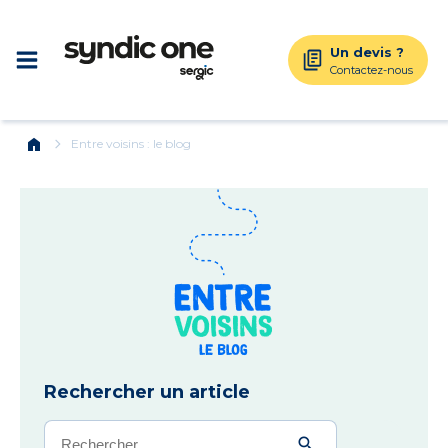
Un devis ?
Contactez-nous
home
chevron_right
Entre voisins : le blog
Rechercher un article