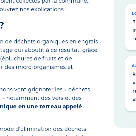
s soient collectés par la commune…
ouvrez nos explications !
L
T
?
m
:
ion de déchets organiques en engrais
tage qui aboutit à ce résultat, grâce
(épluchures de fruits et de
A
ar des micro-organismes et
R
o
ons vont grignoter les « déchets
r
es – notamment des vers et des
d
anique en une terreau appelé
n mode d’élimination des déchets