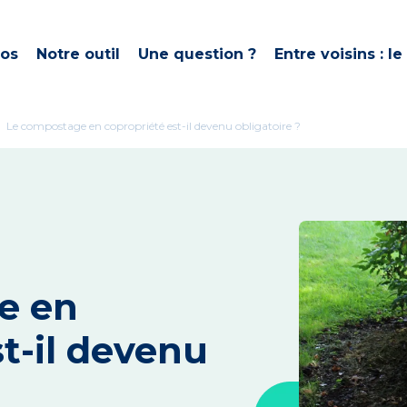
pos
Notre outil
Une question ?
Entre voisins : le
ght
Le compostage en copropriété est-il devenu obligatoire ?
e en
t-il devenu