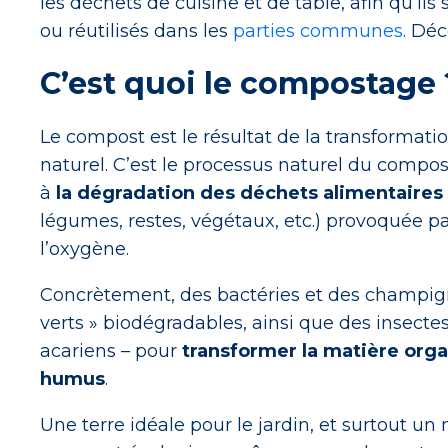
les déchets de cuisine et de table, afin qu’il
ou réutilisés dans les
parties communes
. Déc
C’est quoi le compostage 
Le compost est le résultat de la transformat
naturel. C’est le processus naturel du compos
à
la dégradation des déchets alimentaires
légumes, restes, végétaux, etc.) provoquée p
l’oxygène.
Concrètement, des bactéries et des champign
verts » biodégradables, ainsi que des insect
acariens – pour
transformer la matière org
humus
.
Une terre idéale pour le jardin, et surtout u