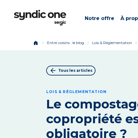
Notre offre
À pro
home
chevron_right
chevron_right
chevron_ri
Entre voisins : le blog
Lois & Réglementation
arrow_back
Tous les articles
LOIS & RÉGLEMENTATION
Le compostag
copropriété es
obligatoire ?