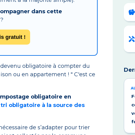
ment à la majorité simple).
compagner dans cette
 ?
 gratuit !
 devenu obligatoire à compter du
Der
aison ou en appartement ! " C'est ce
A
mpostage obligatoire en
F
e
tri obligatoire à la source des
c
v
f
nécessaire de s’adapter pour trier