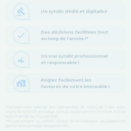
gavel
Un syndic dédié et digitalisé
Des décisions facilitées tout
check
au long de l’année !*
Un vrai syndic professionnel
approval_delegation
et responsable !
Réglez facilement les
home_work
factures de votre immeuble !
*Fonctionnalité réservée aux copropriétés de moins de 5 lots et/ou
moins de 15.000€ de budget annuel, conformément à l’article 41-9 de
la loi N°65-557 du 10 juillet 1965
**Le cas échéant, au tarif en vigueur de rémunération des prestations
particulières (à charge de copropriété)