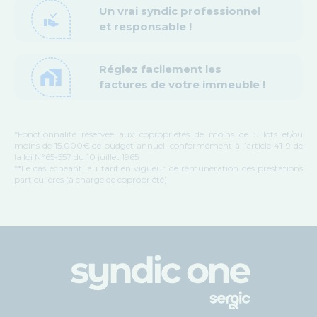
Un vrai syndic professionnel
approval_delegation
et responsable !
Réglez facilement les
home_work
factures de votre immeuble !
*Fonctionnalité réservée aux copropriétés de moins de 5 lots et/ou
moins de 15.000€ de budget annuel, conformément à l’article 41-9 de
la loi N°65-557 du 10 juillet 1965
**Le cas échéant, au tarif en vigueur de rémunération des prestations
particulières (à charge de copropriété)