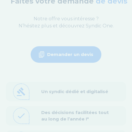
Faites votre demande
de devis
Notre offre vous intéresse ?
N’hésitez plus et découvrez Syndic One.
Demander un devis
gavel
Un syndic dédié et digitalisé
Des décisions facilitées tout
check
au long de l’année !*