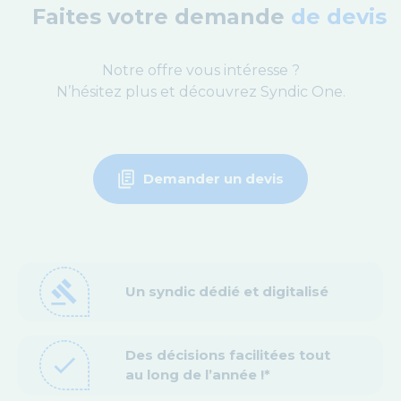
Faites votre demande
de devis
Notre offre vous intéresse ?
N’hésitez plus et découvrez Syndic One.
Demander un devis
gavel
Un syndic dédié et digitalisé
Des décisions facilitées tout
check
au long de l’année !*