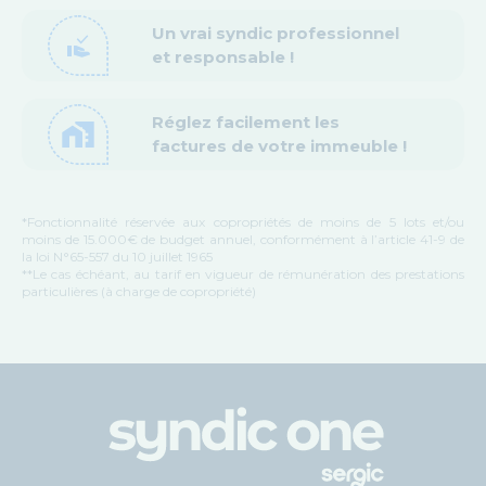
Un vrai syndic professionnel
approval_delegation
et responsable !
Réglez facilement les
home_work
factures de votre immeuble !
*Fonctionnalité réservée aux copropriétés de moins de 5 lots et/ou
moins de 15.000€ de budget annuel, conformément à l’article 41-9 de
la loi N°65-557 du 10 juillet 1965
**Le cas échéant, au tarif en vigueur de rémunération des prestations
particulières (à charge de copropriété)