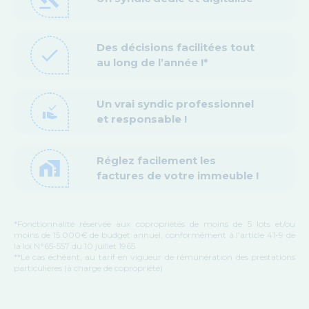
Des décisions facilitées tout
check
au long de l’année !*
Un vrai syndic professionnel
approval_delegation
et responsable !
Réglez facilement les
home_work
factures de votre immeuble !
*Fonctionnalité réservée aux copropriétés de moins de 5 lots et/ou
moins de 15.000€ de budget annuel, conformément à l’article 41-9 de
la loi N°65-557 du 10 juillet 1965
**Le cas échéant, au tarif en vigueur de rémunération des prestations
particulières (à charge de copropriété)