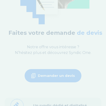
Faites votre demande
de devis
Notre offre vous intéresse ?
N’hésitez plus et découvrez Syndic One.
Demander un devis
gavel
Un syndic dédié et digitalisé