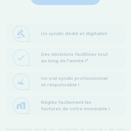
gavel
Un syndic dédié et digitalisé
Des décisions facilitées tout
check
au long de l’année !*
Un vrai syndic professionnel
approval_delegation
et responsable !
Réglez facilement les
home_work
factures de votre immeuble !
*Fonctionnalité réservée aux copropriétés de moins de 5 lots et/ou