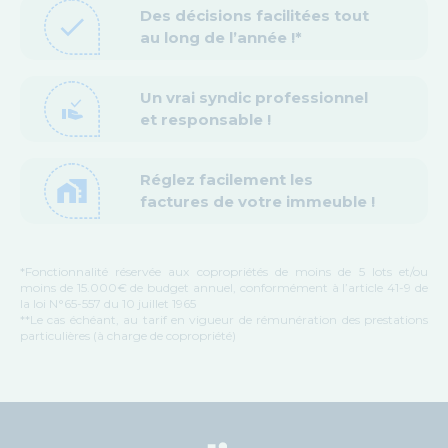
Des décisions facilitées tout
check
au long de l’année !*
Un vrai syndic professionnel
approval_delegation
et responsable !
Réglez facilement les
home_work
factures de votre immeuble !
*Fonctionnalité réservée aux copropriétés de moins de 5 lots et/ou
moins de 15.000€ de budget annuel, conformément à l’article 41-9 de
la loi N°65-557 du 10 juillet 1965
**Le cas échéant, au tarif en vigueur de rémunération des prestations
particulières (à charge de copropriété)