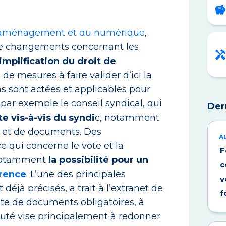
e l’aménagement et du numérique
,
 de changements concernant les
implification du droit de
de mesures à faire valider d’ici la
ns sont actées et applicables pour
 par exemple le conseil syndical, qui
Der
e vis-à-vis du syndi
c, notamment
s et de documents. Des
A
 qui concerne le vote et la
F
 notamment
la possibilité pour un
c
érence
. L’une des principales
v
déjà précisés, a trait à l’extranet de
f
iste de documents obligatoires, à
eauté vise principalement à redonner