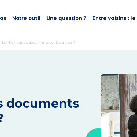
pos
Notre outil
Une question ?
Entre voisins : le
ght
Loi Elan : quels documents sur l’extranet ?
els documents
?