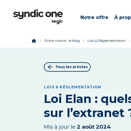
Notre offre
À pro
home
chevron_right
chevron_right
chevron_ri
Entre voisins : le blog
Lois & Réglementation
arrow_back
Tous les articles
LOIS & RÉGLEMENTATION
Loi Elan : qu
sur l’extranet 
Mis à jour le
2 août 2024