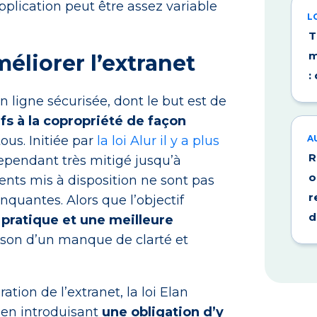
pplication peut être assez variable
L
T
m
liorer l’extranet
:
n ligne sécurisée, dont le but est de
fs à la copropriété de façon
tous. Initiée par
la loi Alur il y a plus
A
R
 cependant très mitigé jusqu’à
o
ents mis à disposition ne sont pas
r
nquantes. Alors que l’objectif
d
é pratique et une meilleure
raison d’un manque de clarté et
ion de l’extranet, la loi Elan
 en introduisant
une obligation d’y