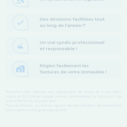
Des décisions facilitées tout
check
au long de l’année !*
Un vrai syndic professionnel
approval_delegation
et responsable !
Réglez facilement les
home_work
factures de votre immeuble !
*Fonctionnalité réservée aux copropriétés de moins de 5 lots et/ou
moins de 15.000€ de budget annuel, conformément à l’article 41-9 de
la loi N°65-557 du 10 juillet 1965
**Le cas échéant, au tarif en vigueur de rémunération des prestations
particulières (à charge de copropriété)