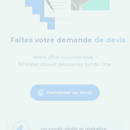
Faites votre demande
de devis
Notre offre vous intéresse ?
N’hésitez plus et découvrez Syndic One.
Demander un devis
gavel
Un syndic dédié et digitalisé