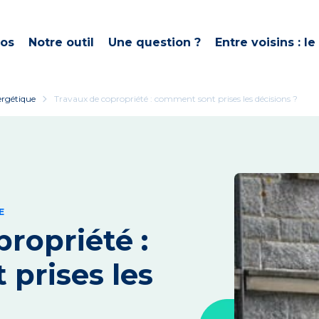
pos
Notre outil
Une question ?
Entre voisins : le
chevron_right
ergétique
Travaux de copropriété : comment sont prises les décisions ?
E
ropriété :
prises les