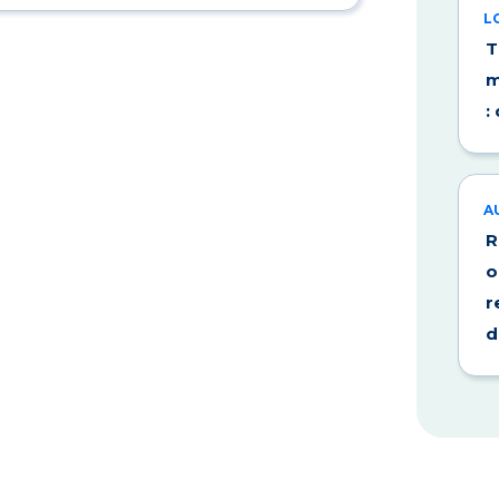
L
T
m
:
A
R
o
r
d