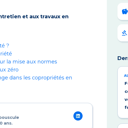
entretien et aux travaux en
té ?
riété
Der
our la mise aux normes
aux zéro
A
nge dans les copropriétés en
F
c
v
f
 bouscule
0 ans.