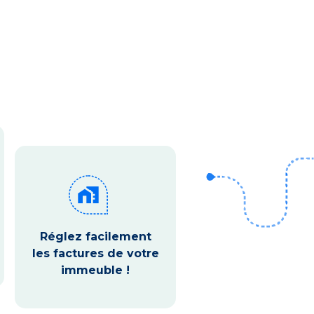
home_work
Réglez facilement
les factures de votre
immeuble !