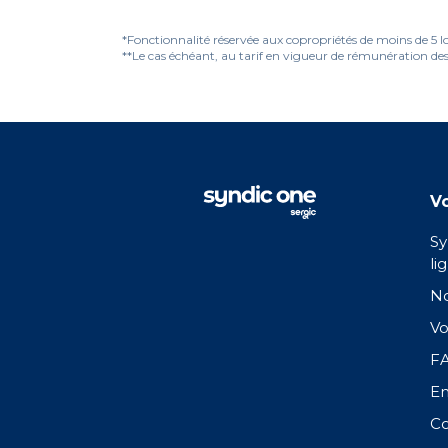
*Fonctionnalité réservée aux copropriétés de moins de 5 l
**Le cas échéant, au tarif en vigueur de rémunération des
Vo
Sy
li
No
Vo
F
En
Co