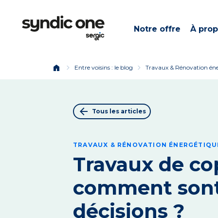
Notre offre
À pro
home
chevron_right
chevron_right
Entre voisins : le blog
Travaux & Rénovation én
arrow_back
Tous les articles
TRAVAUX & RÉNOVATION ÉNERGÉTIQU
Travaux de cop
comment sont 
décisions ?