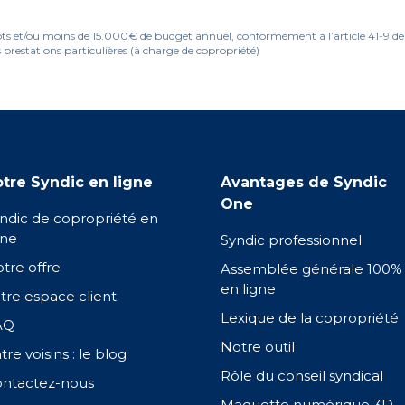
ots et/ou moins de 15.000€ de budget annuel, conformément à l’article 41-9 de la
 prestations particulières (à charge de copropriété)
tre Syndic en ligne
Avantages de Syndic
One
ndic de copropriété en
gne
Syndic professionnel
tre offre
Assemblée générale 100%
en ligne
tre espace client
Lexique de la copropriété
AQ
Notre outil
tre voisins : le blog
Rôle du conseil syndical
ntactez-nous
Maquette numérique 3D