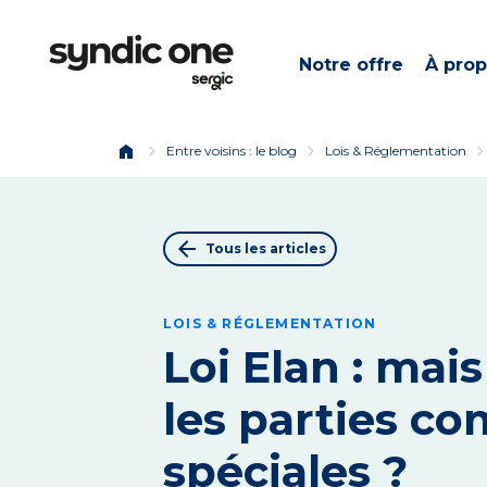
Notre offre
À pro
home
chevron_right
chevron_right
chevron_ri
Entre voisins : le blog
Lois & Réglementation
arrow_back
Tous les articles
LOIS & RÉGLEMENTATION
Loi Elan : mais
les parties 
spéciales ?