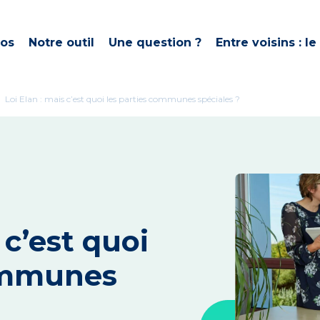
pos
Notre outil
Une question ?
Entre voisins : le
ght
Loi Elan : mais c’est quoi les parties communes spéciales ?
 c’est quoi
communes