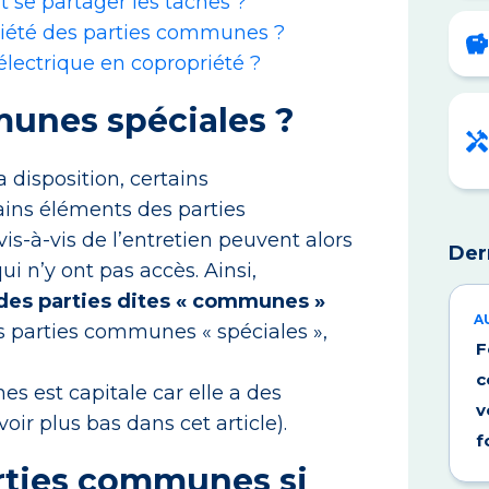
se partager les tâches ?
iété des parties communes ?
lectrique en copropriété ?
munes spéciales ?
 disposition, certains
tains éléments des parties
s-à-vis de l’entretien peuvent alors
Der
i n’y ont pas accès. Ainsi,
 des parties dites « communes »
A
s parties communes « spéciales »,
F
c
s est capitale car elle a des
v
oir plus bas dans cet article).
f
arties communes si