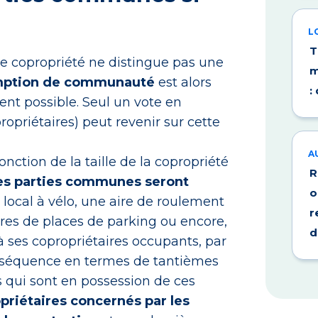
L
T
t de copropriété ne distingue pas une
m
mption de communauté
est alors
:
nt possible. Seul un vote en
opriétaires) peut revenir sur cette
A
onction de la taille de la copropriété
R
es parties communes seront
o
ocal à vélo, une aire de roulement
r
ires de places de parking ou encore,
d
à ses copropriétaires occupants, par
onséquence en termes de tantièmes
s qui sont en possession de ces
opriétaires concernés par les