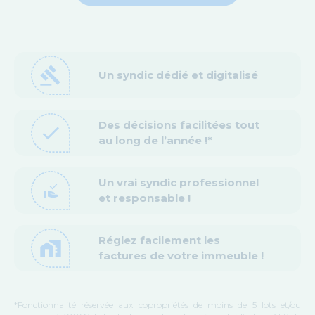
gavel
Un syndic dédié et digitalisé
Des décisions facilitées tout
check
au long de l’année !*
Un vrai syndic professionnel
approval_delegation
et responsable !
Réglez facilement les
home_work
factures de votre immeuble !
*Fonctionnalité réservée aux copropriétés de moins de 5 lots et/ou