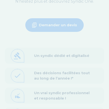
N’hésitez plus et découvrez Syndic One.
Demander un devis
gavel
Un syndic dédié et digitalisé
Des décisions facilitées tout
check
au long de l’année !*
Un vrai syndic professionnel
approval_delegation
et responsable !