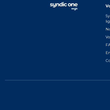
Vo
Sy
li
No
Vo
F
En
Co