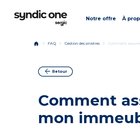
Notre offre
À pro
home
chevron_right
chevron_right
chevron_right
FAQ
Gestion des sinistres
Comment assure
arrow_back
Retour
Comment as
mon immeub