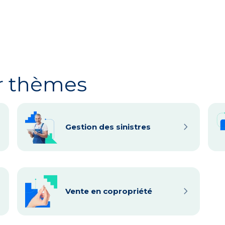
r thèmes
xt
navigate_next
Gestion des sinistres
xt
navigate_next
Vente en copropriété