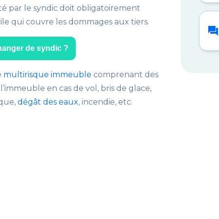
té par le syndic doit obligatoirement
vile qui couvre les dommages aux tiers.
forum
hanger de syndic ?
e
multirisque immeuble
comprenant des
’immeuble en cas de vol, bris de glace,
ique,
dégât des eaux
, incendie, etc.