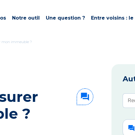
pos
Notre outil
Une question ?
Entre voisins : le
r mon immeuble ?
Aut
surer
forum
Rech
le ?
forum