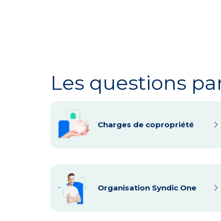
Les questions pa
navigate_ne
Charges de copropriété
navigate_ne
Organisation Syndic One