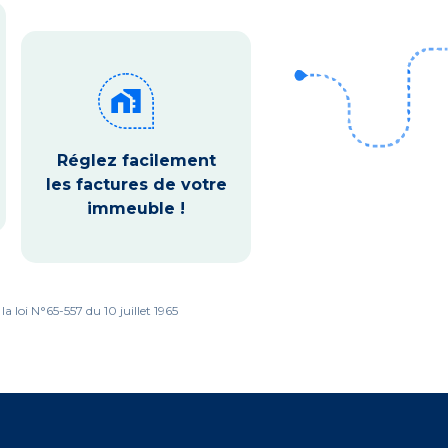
home_work
Réglez facilement
les factures de votre
immeuble !
 loi N°65-557 du 10 juillet 1965