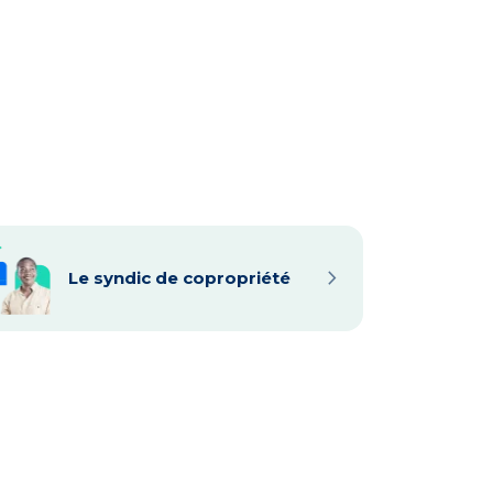
navigate_next
Le syndic de copropriété