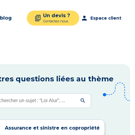
Un devis ?
person
 blog
Espace client
Contactez-nous
res questions liées au thème
ercher :
Assurance et sinistre en copropriété