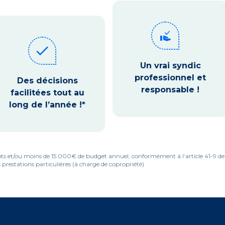
approval_delegation
check
Un vrai syndic
professionnel et
Des décisions
responsable !
facilitées tout au
long de l’année !*
ots et/ou moins de 15.000€ de budget annuel, conformément à l’article 41-9 de la
 prestations particulières (à charge de copropriété)